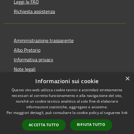
Leggi le FAQ
Richiesta assistenza
Amministrazione trasparente
Albo Pretorio
Informativa privacy
Note legali
×
Dichiarazione di accessibilità
Informazioni sui cookie
Questo sito web utilizza cookie tecnici e assimilati strettamente
necessari al corretto funzionamento e alla navigazione del sito,
nonché un cookie tecnico analitico al solo fine di elaborare
informazioni statistiche, aggregate e anonime.
RSS
Copyright © 2026 • Città di
Per maggiori dettagli, può consultare la cookie policy al seguente
link
Accessibility
Maida • Powered by
Privacy
Municipium
Admin
•
RIFIUTA TUTTO
ACCETTA TUTTO
Cookie
access