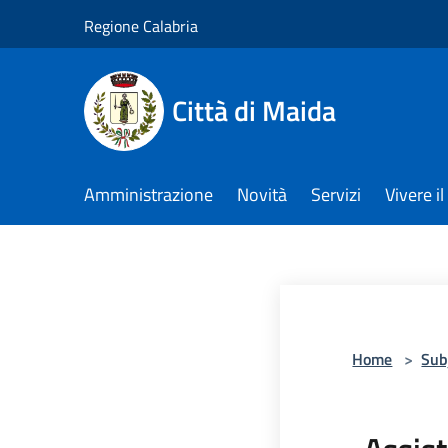
Salta al contenuto principale
Regione Calabria
Città di Maida
Amministrazione
Novità
Servizi
Vivere 
Home
>
Sub