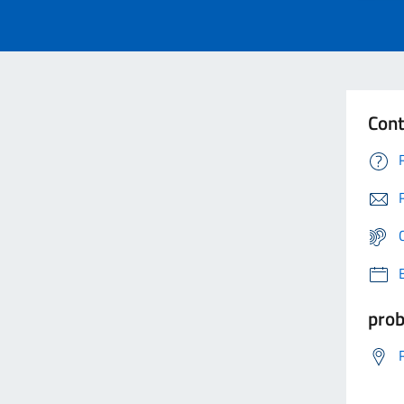
Cont
prob