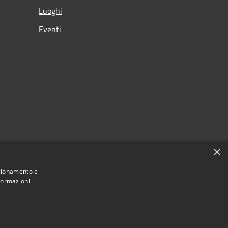
Luoghi
Eventi
×
nzionamento e
nformazioni