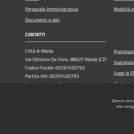
Personale Amministrativo
Mobilità e
Documenti e dati
CONTATTI
Città di Maida
Prenotaz
Via Ottorino De Fiore, 88025 Maida (CZ)
Segnalazi
Codice Fiscale: 00297450793
Leggi le 
Partita IVA: 00297450793
Richiesta
Email: protocollo@comune.maida.cz.it
PEC: protocollo.maida@asmepec.it
Questo sito 
Centralino Unico: 0968/1754751
alla navig