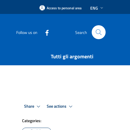
ENG
Access to personal area
Follow us on
Search
Tutti gli argomenti
Share
See actions
Categories: