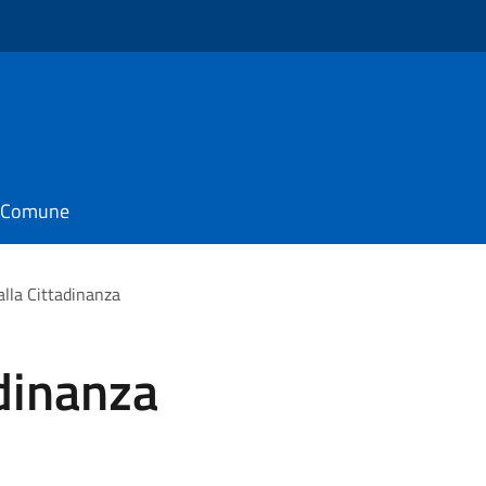
il Comune
alla Cittadinanza
adinanza