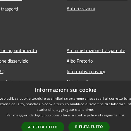
Autorizzazioni
 trasporti
ione appuntamento
Amministrazione trasparente
one disservizio
Albo Pretorio
FAQ
Informativa privacy
 assistenza
Note legali
Informazioni sui cookie
Dichiarazione di accessibilità
web utilizza cookie tecnici e assimilati strettamente necessari al corretto fu
azione del sito, nonché un cookie tecnico analitico al solo fine di elaborare i
statistiche, aggregate e anonime.
Per maggiori dettagli, può consultare la cookie policy al seguente
link
RIFIUTA TUTTO
ACCETTA TUTTO