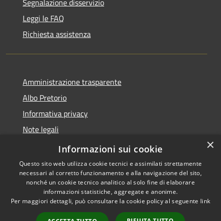
Segnalazione disservizio
Leggi le FAQ
Richiesta assistenza
Amministrazione trasparente
Albo Pretorio
Informativa privacy
Note legali
×
Dichiarazione di accessibilità
Informazioni sui cookie
Questo sito web utilizza cookie tecnici e assimilati strettamente
necessari al corretto funzionamento e alla navigazione del sito,
nonché un cookie tecnico analitico al solo fine di elaborare
informazioni statistiche, aggregate e anonime.
RSS
Copyright © 2026 • Città di
Per maggiori dettagli, può consultare la cookie policy al seguente
link
Accessibility
Maida • Powered by
Privacy
Municipium
Admin
•
RIFIUTA TUTTO