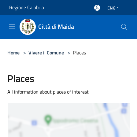
Salta al contenuto principale
Regione Calabria
ENG
Città di Maida
Home
>
Vivere il Comune
>
Places
Places
All information about places of interest