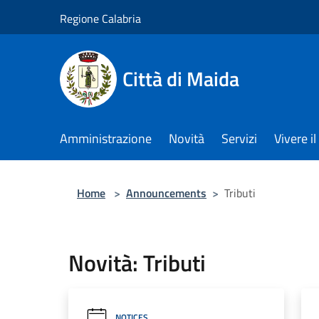
Salta al contenuto principale
Regione Calabria
Città di Maida
Amministrazione
Novità
Servizi
Vivere 
Home
>
Announcements
>
Tributi
Novità: Tributi
NOTICES