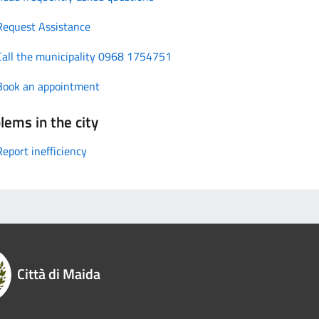
Request Assistance
Call the municipality 0968 1754751
Book an appointment
lems in the city
Report inefficiency
Città di Maida