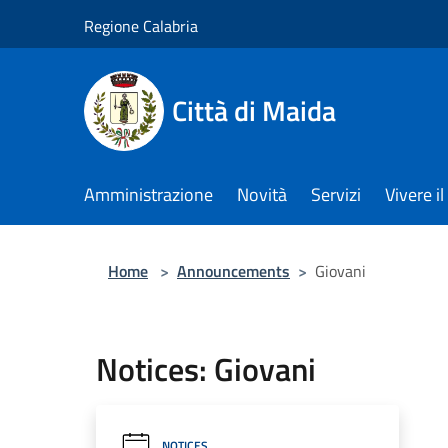
Salta al contenuto principale
Regione Calabria
Città di Maida
Amministrazione
Novità
Servizi
Vivere 
Home
>
Announcements
>
Giovani
Notices: Giovani
NOTICES