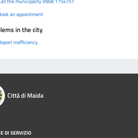
Call the municipality 0968 1754751
Book an appointment
lems in the city
Report inefficiency
Città di Maida
E DI SERVIZIO