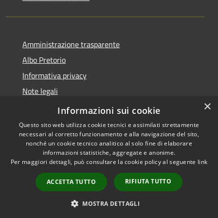
Amministrazione trasparente
Albo Pretorio
Informativa privacy
Note legali
×
Dichiarazione di accessibilità
Informazioni sui cookie
Questo sito web utilizza cookie tecnici e assimilati strettamente
necessari al corretto funzionamento e alla navigazione del sito,
nonché un cookie tecnico analitico al solo fine di elaborare
informazioni statistiche, aggregate e anonime.
RSS
Copyright © 2026 • Città di
Per maggiori dettagli, può consultare la cookie policy al seguente
link
Accessibility
Maida • Powered by
Privacy
Municipium
Admin
•
RIFIUTA TUTTO
ACCETTA TUTTO
Cookie
access
Sitemap
MOSTRA DETTAGLI