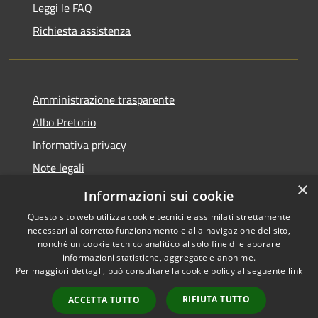
Leggi le FAQ
Richiesta assistenza
Amministrazione trasparente
Albo Pretorio
Informativa privacy
Note legali
×
Dichiarazione di accessibilità
Informazioni sui cookie
Questo sito web utilizza cookie tecnici e assimilati strettamente
necessari al corretto funzionamento e alla navigazione del sito,
nonché un cookie tecnico analitico al solo fine di elaborare
informazioni statistiche, aggregate e anonime.
RSS
Copyright © 2026 • Città di
Per maggiori dettagli, può consultare la cookie policy al seguente
link
Accessibility
Maida • Powered by
Privacy
Municipium
Admin
•
RIFIUTA TUTTO
ACCETTA TUTTO
Cookie
access