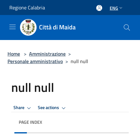
Salta al contenuto principale
Regione Calabria
ENG
Città di Maida
Home
>
Amministrazione
>
Personale amministrativo
>
null null
null null
Share
See actions
PAGE INDEX