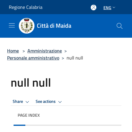
Salta al contenuto principale
Regione Calabria
ENG
Città di Maida
Home
>
Amministrazione
>
Personale amministrativo
>
null null
null null
Share
See actions
PAGE INDEX