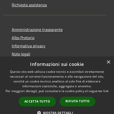
Richiesta assistenza
Amministrazione trasparente
Albo Pretorio
Informativa privacy
Note legali
×
Dichiarazione di accessibilità
Informazioni sui cookie
Questo sito web utilizza cookie tecnici e assimilati strettamente
necessari al corretto funzionamento e alla navigazione del sito,
nonché un cookie tecnico analitico al solo fine di elaborare
informazioni statistiche, aggregate e anonime.
RSS
Copyright © 2026 • Città di
Per maggiori dettagli, può consultare la cookie policy al seguente
link
Accessibility
Maida • Powered by
Privacy
Municipium
Admin
•
RIFIUTA TUTTO
ACCETTA TUTTO
Cookie
access
Sitemap
MOSTRA DETTAGLI