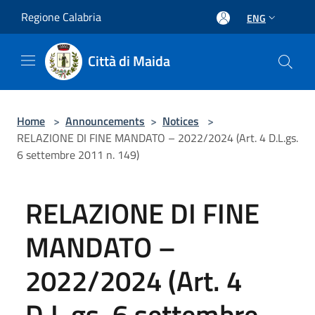
Salta al contenuto principale
Regione Calabria
ENG
Città di Maida
Home
>
Announcements
>
Notices
>
RELAZIONE DI FINE MANDATO – 2022/2024 (Art. 4 D.L.gs.
6 settembre 2011 n. 149)
RELAZIONE DI FINE
MANDATO –
2022/2024 (Art. 4
D.L.gs. 6 settembre