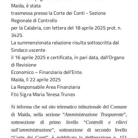
Maida, è stata
trasmessa presso la Corte dei Conti - Sezione
Regionale di Controllo
per la Calabria, con lettera del 18 aprile 2025 prot. n.
3425.
La summenzionata relazione risulta sottoscritta dal
Sindaco uscente
il 16 aprile 2025 e certificata, in pari data, dall’Organo
di Revisione
Economico – Finanziaria dell’Ente.
Maida, lì 22 aprile 2025
La Responsabile Area Finanziaria
F.to Sig.ra Maria Teresa Trunzo
Si informa che sul sito telematico istituzionale del Comune
di Maida, nella sezione “
Amministrazione Trasparente
”,
sottosezione di primo livello “
Controlli e rilievi
sull’amministrazione
”, sottosezione di secondo livello
“
Corte dei Conti
”, è pubblicata la deliberazione n. 151