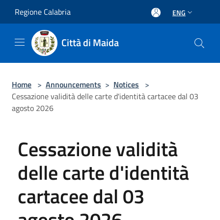
Salta al contenuto principale
Regione Calabria
ENG
Città di Maida
Home
>
Announcements
>
Notices
>
Cessazione validità delle carte d'identità cartacee dal 03
agosto 2026
Cessazione validità
delle carte d'identità
cartacee dal 03
agosto 2026