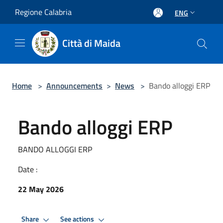
Salta al contenuto principale
Regione Calabria
ENG
Città di Maida
Home
>
Announcements
>
News
>
Bando alloggi ERP
Bando alloggi ERP
BANDO ALLOGGI ERP
Date :
22 May 2026
Share
See actions