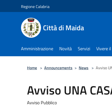
Salta al contenuto principale
Regione Calabria
Città di Maida
Amministrazione
Novità
Servizi
Vivere 
Home
>
Announcements
>
News
>
Avviso U
Avviso UNA CAS
Avviso Pubblico