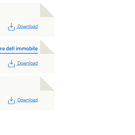
PDF
Download
ore dell immobile
PDF
Download
PDF
Download