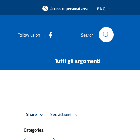
ENG
Access to personal area
Follow us on
Search
Tutti gli argomenti
Share
See actions
Categories: