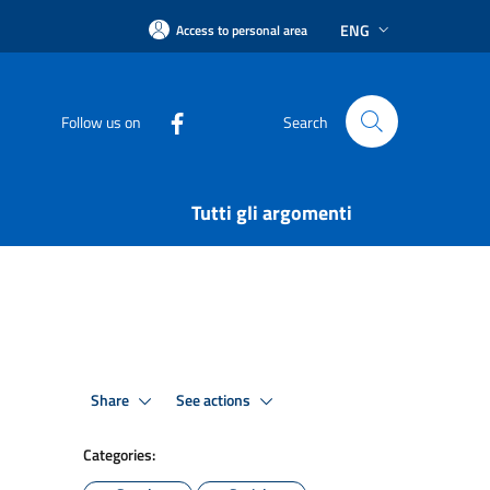
ENG
Access to personal area
Follow us on
Search
Tutti gli argomenti
Share
See actions
Categories: