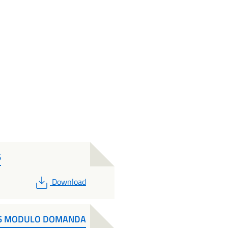
6
PDF
Download
026 MODULO DOMANDA