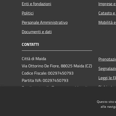
Enti e fondazioni
Imprese 
Politici
Catasto e
Personale Amministrativo
Mobilità e
Documenti e dati
CONTATTI
Città di Maida
Prenotaz
Via Ottorino De Fiore, 88025 Maida (CZ)
Segnalazi
Codice Fiscale: 00297450793
Leggi le 
Partita IVA: 00297450793
Richiesta
Email: protocollo@comune.maida.cz.it
PEC: protocollo.maida@asmepec.it
Questo sito 
Centralino Unico: 0968/1754751
alla navig