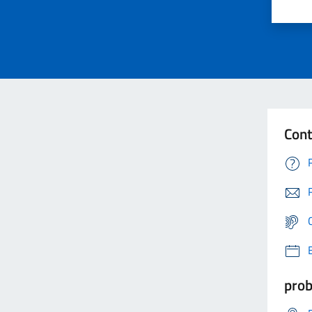
Cont
prob