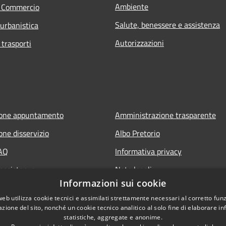
Ambiente
e Commercio
Salute, benessere e assistenza
 urbanistica
Autorizzazioni
 trasporti
ione appuntamento
Amministrazione trasparente
one disservizio
Albo Pretorio
FAQ
Informativa privacy
 assistenza
Note legali
Informazioni sui cookie
Dichiarazione di accessibilità
web utilizza cookie tecnici e assimilati strettamente necessari al corretto fu
azione del sito, nonché un cookie tecnico analitico al solo fine di elaborare i
statistiche, aggregate e anonime.