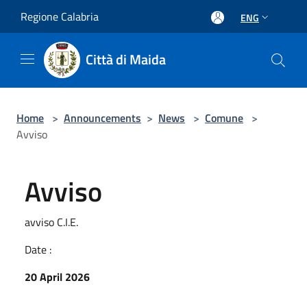
Salta al contenuto principale
Regione Calabria
ENG
Città di Maida
Home
>
Announcements
>
News
>
Comune
>
Avviso
Avviso
avviso C.I.E.
Date :
20 April 2026